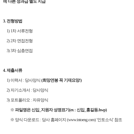
에 다른 성과급 별도 지급
3. 전형방법
1) 1차 서류전형
2) 2차 면접전형
3) 3차 심층면접
4. 제출서류
1) 이력서 : 당사양식
(희망연봉 꼭 기재요망!)
2) 자기소개서 : 당사양식
3) 포트폴리오 : 자유양식
※
파일명은 신입_지원자 성명표기(ex : 신입_홍길동.hwp)
※ 양식 다운로드 : 당사 홈페이지 (www.intoeng.com) '인토소식' 참조