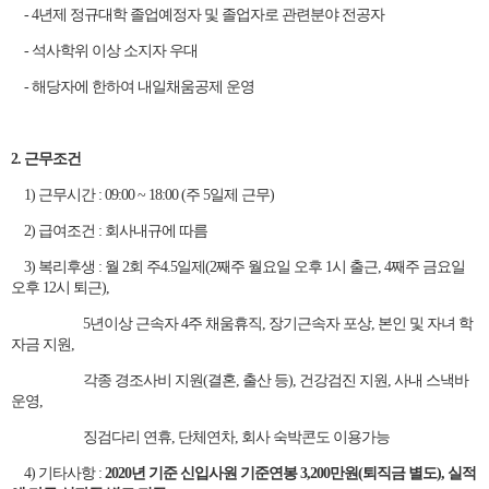
- 4년제 정규대학 졸업예정자 및 졸업자로 관련분야 전공자
- 석사학위 이상 소지자 우대
- 해당자에 한하여 내일채움공제 운영
2. 근무조건
1) 근무시간 : 09:00 ~ 18:00 (주 5일제 근무)
2) 급여조건 : 회사내규에 따름
3) 복리후생 : 월 2회 주4.5일제(2째주 월요일 오후 1시 출근, 4째주 금요일
오후 12시 퇴근),
5년이상 근속자 4주 채움휴직, 장기근속자 포상, 본인 및 자녀 학
자금 지원,
각종 경조사비 지원(결혼, 출산 등), 건강검진 지원, 사내 스낵바
운영,
징검다리 연휴, 단체연차, 회사 숙박콘도 이용가능
4) 기타사항 :
2020년 기준 신입사원 기준연봉 3,200만원(퇴직금 별도), 실적