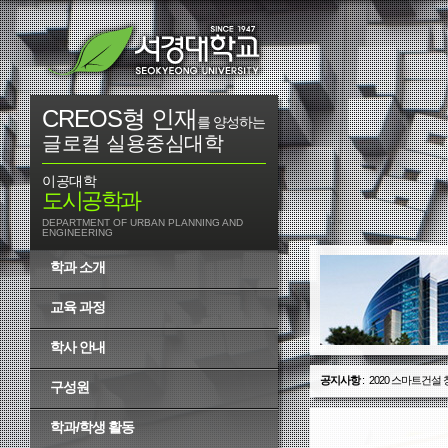
CREOS형 인재
를 양성하는
글로컬 실용중심대학
이공대학
도시공학과
DEPARTMENT OF URBAN PLANNING AND
ENGINEERING
학과 소개
교육 과정
학사 안내
공지사항
:
2020 스마트건설
구성원
학과/학생 활동