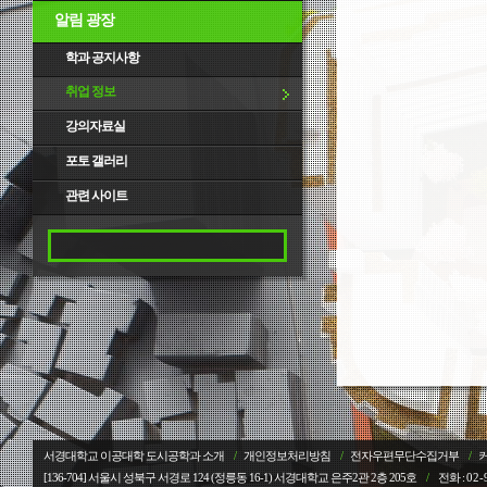
알림 광장
학과 공지사항
취업 정보
강의자료실
포토 갤러리
관련 사이트
서경대학교 이공대학 도시공학과 소개
/
개인정보처리방침
/
전자우편무단수집거부
/
[136-704] 서울시 성북구 서경로 124 (정릉동 16-1) 서경대학교
은주2관 2층 205호
/
전화 :
02-