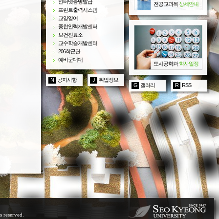
인터넷증명발급
전공교과목
상세안내
프린트출력시스템
교양영어
종합인력개발센터
보건진료소
교수학습개발센터
206학군단
예비군대대
도시공학과
학사일정
N
공지사항
J
취업정보
G
갤러리
R
RSS
s reserved.