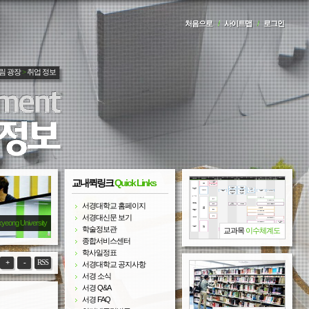
처음으로
/
사이트맵
/
로그인
림 광장
>
취업 정보
교내퀵링크
Quick Links
서경대학교 홈페이지
서경대신문 보기
kyeong University
학술정보관
교과목
이수체계도
종합서비스센터
학사일정표
+
-
RSS
서경대학교 공지사항
서경 소식
서경 Q&A
서경 FAQ