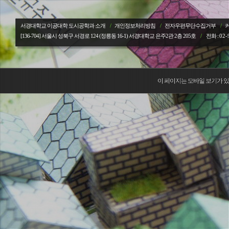
서경대학교 이공대학 도시공학과 소개
/
개인정보처리방침
/
전자우편무단수집거부
/
[136-704] 서울시 성북구 서경로 124 (정릉동 16-1) 서경대학교
은주2관 2층 205호
/
전화 :
02-
이 페이지는 모바일 보기가 