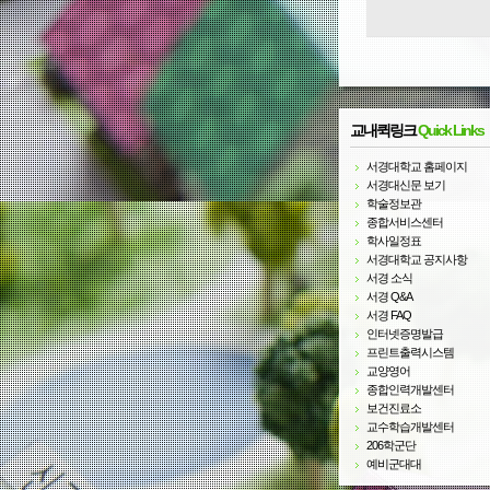
교내퀵링크
Quick Links
서경대학교 홈페이지
서경대신문 보기
학술정보관
종합서비스센터
학사일정표
서경대학교 공지사항
서경 소식
서경 Q&A
서경 FAQ
인터넷증명발급
프린트출력시스템
교양영어
종합인력개발센터
보건진료소
교수학습개발센터
206학군단
예비군대대