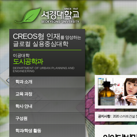
CREOS형 인재
를 양성하는
글로컬 실용중심대학
이공대학
도시공학과
DEPARTMENT OF URBAN PLANNING AND
ENGINEERING
학과 소개
교육 과정
학사 안내
공지사항
:
2020 스마트건설
구성원
학과/학생 활동