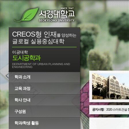
CREOS형 인재
를 양성하는
글로컬 실용중심대학
이공대학
도시공학과
DEPARTMENT OF URBAN PLANNING AND
ENGINEERING
학과 소개
교육 과정
학사 안내
공지사항
:
2020 스마트건설
구성원
학과/학생 활동