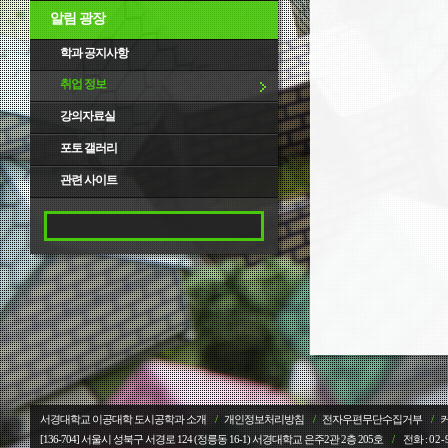
알림 광장
학과 공지사항
취업 정보
강의자료실
포토 갤러리
관련 사이트
서경대학교 이공대학 도시공학과 소개
/
개인정보처리방침
/
전자우편무단수집거부
/
[136-704] 서울시 성북구 서경로 124 (정릉동 16-1) 서경대학교
은주2관 2층 205호
/
전화 :
02-