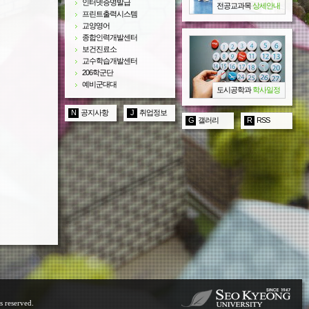
인터넷증명발급
전공교과목
상세안내
프린트출력시스템
교양영어
종합인력개발센터
보건진료소
교수학습개발센터
206학군단
예비군대대
도시공학과
학사일정
N
공지사항
J
취업정보
G
갤러리
R
RSS
s reserved.