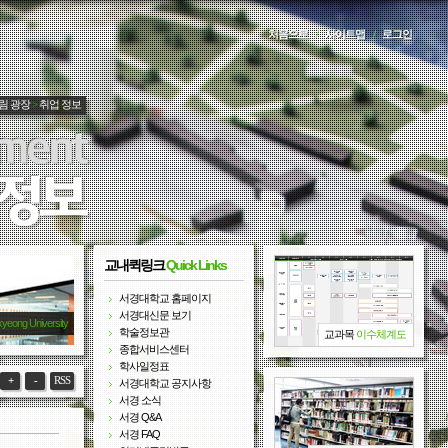
처음으로
/
사이트맵
/
로그인
림 광장
>
취업 정보
교내퀵링크
Quick Links
서경대학교 홈페이지
서경대신문 보기
kyeong University
학술정보관
교과목
이수체계도
종합서비스센터
학사일정표
+
-
RSS
서경대학교 공지사항
서경 소식
서경 Q&A
서경 FAQ