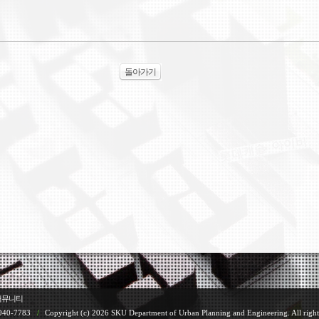
돌아가기
커뮤니티
940-7783
/
Copyright (c) 2026 SKU Department of Urban Planning and Engineering. All right