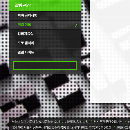
알림 광장
학과 공지사항
취업 정보
강의자료실
포토 갤러리
관련 사이트
서경대학교 이공대학 도시공학과 소개
/
개인정보처리방침
/
전자우편무단수집거부
/
[136-704] 서울시 성북구 서경로 124 (정릉동 16-1) 서경대학교
은주2관 2층 205호
/
전화 :
02-