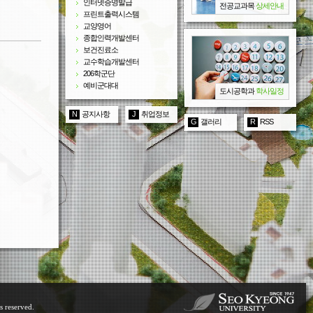
인터넷증명발급
전공교과목
상세안내
프린트출력시스템
교양영어
종합인력개발센터
보건진료소
교수학습개발센터
206학군단
예비군대대
도시공학과
학사일정
N
공지사항
J
취업정보
G
갤러리
R
RSS
s reserved.