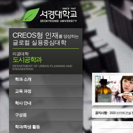
CREOS형 인재
를 양성하는
글로컬 실용중심대학
이공대학
도시공학과
DEPARTMENT OF URBAN PLANNING AND
ENGINEERING
학과 소개
교육 과정
학사 안내
공지사항
:
2020 스마트건설
구성원
학과/학생 활동