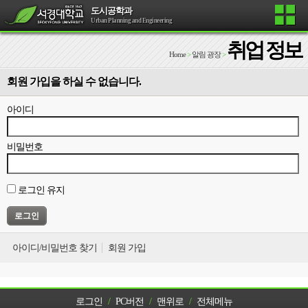
도시공학과
Urban Planning and Engineering
취업 정보
Home
>
알림 광장
>
회원 가입을 하실 수 없습니다.
아이디
비밀번호
로그인 유지
아이디/비밀번호 찾기
회원 가입
로그인
/
PC버전
/
맨위로
/
전체메뉴