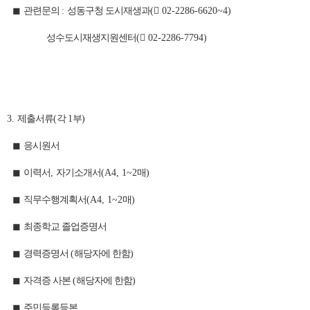
◼
관련문의
:
성동구청 도시재생과
(

02-2286-6620~4)
성수도시재생지원센터
(

02-2286-7794)
3.
제출서류
(
각
1
부
)
◼
응시원서
◼
이력서
,
자기소개서
(A4, 1~2
매
)
◼
직무수행계획서
(A4, 1~2
매
)
◼
최종학교 졸업증명서
◼
경력증명서
(
해당자에 한함
)
◼
자격증 사본
(
해당자에 한함
)
◼
주민등록등본