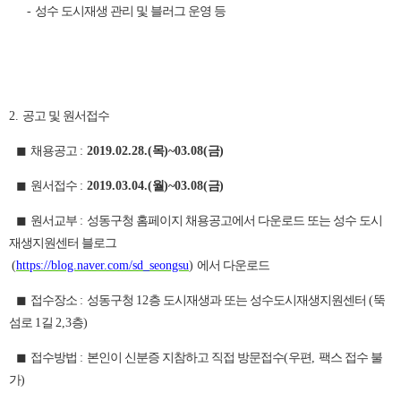
-
성수 도시재생 관리 및 블러그 운영 등
2.
공고 및 원서접수
◼
채용공고
:
2019.02.28.(
목
)~03.08(
금
)
◼
원서접수
:
2019.03.04.(
월
)~03.08(
금
)
◼
원서교부
:
성동구청 홈페이지 채용공고에서 다운로드 또는 성수 도시
재생지원센터 블로그
(
https://blog.naver.com/sd_seongsu
)
에서 다운로드
◼
접수장소
:
성동구청
12
층 도시재생과 또는 성수도시재생지원센터
(
뚝
섬로
1
길
2,3
층
)
◼
접수방법
:
본인이 신분증 지참하고 직접 방문접수
(
우편
,
팩스 접수 불
가
)