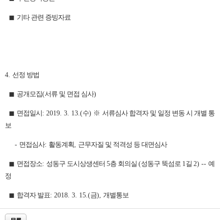
◼
기타 관련 증빙자료
4.
선정 방법
◼
공개모집
(
서류 및 면접 심사
)
◼
면접일시
: 2019. 3. 13.(
수
)
※
서류심사 합격자 및 일정 변동 시 개별 통
보
-
면접심사
:
활동계획
,
근무자질 및 적격성 등 대면심사
◼
면접장소
:
성동구 도시상생센터
5
층 회의실
(
성동구 뚝섬로
1
길
2) --
예
정
◼
합격자 발표
: 2018. 3. 15.(
금
),
개별통보