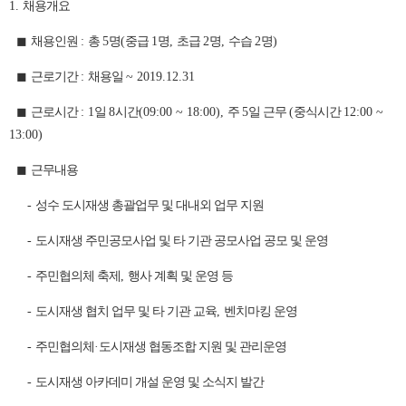
1.
채용개요
◼
채용인원
:
총
5
명
(
중급
1
명
,
초급
2
명
,
수습
2
명
)
◼
근로기간
:
채용일
~ 2019.12.31
◼
근로시간
: 1
일
8
시간
(09:00 ~ 18:00),
주
5
일 근무
(
중식시간
12:00 ~
13:00)
◼
근무내용
-
성수 도시재생 총괄업무 및 대내외 업무 지원
-
도시재생 주민공모사업 및 타 기관 공모사업 공모 및 운영
-
주민협의체 축제
,
행사 계획 및 운영 등
-
도시재생 협치 업무 및 타 기관 교육
,
벤치마킹 운영
-
주민협의체
·
도시재생 협동조합 지원 및 관리운영
-
도시재생 아카데미 개설 운영 및 소식지 발간