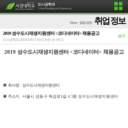
도시공학과
Urban Planning and Engineering
취업 정보
Home
>
알림 광장
>
2019 성수도시재생지원센터 <코디네이터> 채용공고
쓰기
도시공학과 | 2019.03.06 17:18:41 |
본문 건너뛰기
2019
성수도시재생지원센터
<
코디네이터
>
채용공고
▣
회사명
:
성수도시재생지원센터
▣
주소지
: 서울시 성동구 뚝섬로1길 4 3층 성수도시재생지원센터