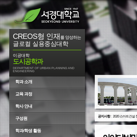
CREOS형 인재
를 양성하는
글로컬 실용중심대학
이공대학
도시공학과
DEPARTMENT OF URBAN PLANNING AND
ENGINEERING
학과 소개
교육 과정
학사 안내
공지사항
:
2020 스마트건설
구성원
학과/학생 활동