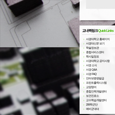
교내퀵링크
Quick Links
서경대학교 홈페이지
서경대신문 보기
학술정보관
종합서비스센터
학사일정표
서경대학교 공지사항
서경 소식
서경 Q&A
서경 FAQ
인터넷증명발급
프린트출력시스템
교양영어
종합인력개발센터
보건진료소
교수학습개발센터
206학군단
예비군대대