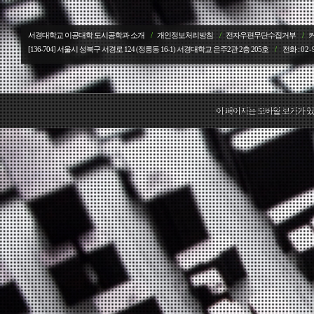
서경대학교 이공대학 도시공학과 소개
/
개인정보처리방침
/
전자우편무단수집거부
/
[136-704] 서울시 성북구 서경로 124 (정릉동 16-1) 서경대학교
은주2관 2층 205호
/
전화 :
02-
이 페이지는 모바일 보기가 