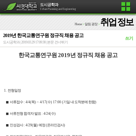
도시공학과
Urban Planning and Engineering
취업 정보
Home
>
알림 광장
>
2019년 한국교통연구원 정규직 채용 공고
쓰기
도시공학과 | 2019.03.29 17:09:38 |
본문 건너뛰기
한국교통연구원
2019
년 정규직 채용 공고
1.
전형일정
◼
서류접수
: 4/4(
목
) ~ 4/17(
수
) 17:00 (
기일 내 도착분에 한함
)
◼
서류전형 합격자 발표
: 4/24(
수
)
◼
인성검사
: 4/29(
월
)
예정
(
온라인검사
)