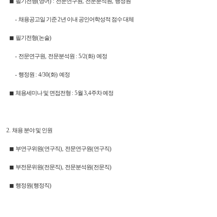
◼
필기전형
(
영어
) :
전문연구원
,
전문분석원
,
행정원
-
채용공고일 기준
2
년 이내 공인어학성적 점수 대체
◼
필기전형
(
논술
)
-
전문연구원
,
전문분석원
: 5/2(
화
)
예정
-
행정원
: 4/30(
화
)
예정
◼
체용세미나 및 면접전형
: 5
월
3,4
주차 예정
2.
채용 분야 및 인원
◼
부연구위원
(
연구직
),
전문연구원
(
연구직
)
◼
부전문위원
(
전문직
),
전문분석원
(
전문직
)
◼
행정원
(
행정직
)