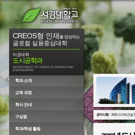
CREOS형 인재
를 양성하는
글로컬 실용중심대학
이공대학
도시공학과
DEPARTMENT OF URBAN PLANNING AND
ENGINEERING
학과 소개
교육 과정
학사 안내
공지사항
:
2020 스마트건설
구성원
학과/학생 활동