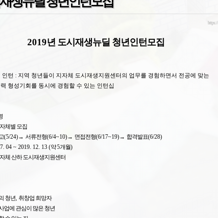
도시재생뉴딜 청년인턴모집
https:/
2019
년 도시재생뉴딜 청년인턴모집
 인턴 : 지역 청년들이 지자체 도시재생지원센터의 업무를 경험하면서 전공에 맞는
력 형성기회를 동시에 경험할 수 있는 인턴십
명
지자체별 모집
고
(5/24)
→
서류전형
(6/4~10)
→
면접전형
(6/17~19)
→
합격발표
(6/28)
07. 04 ~ 2019. 12. 13 (
약
5
개월
)
지자체 산하 도시재생지원센터
의 청년
,
취창업 희망자
사업에 관심이 많은 청년