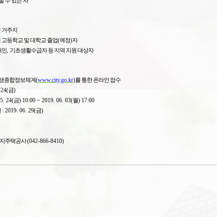
 수 있는 자
 거주지
 고등학교 및 대학교 졸업
(
예정
)
자
애인
,
기초생활수급자 등 지역 지원 대상자
생종합정보체계
(
www.city.go.kr
)
를 통한 온라인 접수
 24(
금
)
5. 24(
금
) 10:00 ~ 2019. 06. 03(
월
) 17:00
일
: 2019. 06. 29(
금
)
지주택공사
(042-866-8410)