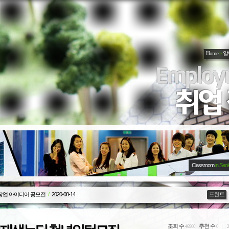
Home
>
알
Classroom
in Seo
 창업 아이디어 공모전
/
2020-08-14
프린트
조회 수
추천 수
46900
0
2