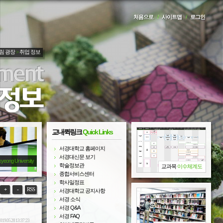
처음으로
/
사이트맵
/
로그인
림 광장
>
취업 정보
교내퀵링크
Quick Links
서경대학교 홈페이지
서경대신문 보기
kyeong University
학술정보관
교과목
이수체계도
종합서비스센터
학사일정표
+
-
RSS
서경대학교 공지사항
서경 소식
서경 Q&A
서경 FAQ
019.05.28 13:37:23