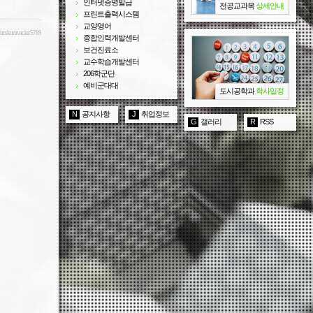
인터넷증명발급
전공교과목
상세안내
프린트출력시스템
교양영어
/ur.skuniv.ac.kr/5789
종합인력개발센터
보건진료소
교수학습개발센터
206학군단
예비군대대
도시공학과
학사일정
N
공지사항
J
취업정보
G
갤러리
R
RSS