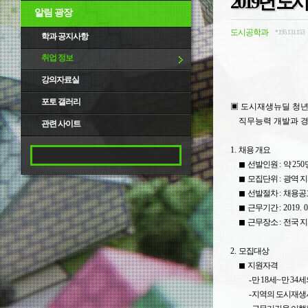
2019년 
알림 광장
도시공학과
*.195.131.153
학과 공지사항
취업 정보
강의자료실
포토 갤러리
▣ 도시재생뉴딜 청년
직
무능력 개발과 경
관련 사이트
1.
채용 개요
◼
선발인원
:
약
250
◼
모집단위
:
광역 
◼
선발절차
:
채용공
◼
근무기간
: 2019. 
◼
근무장소
:
전국 
2.
모집대상
◼
지원자격
-
만
18
세
~
만
34
세
-
지역의 도시재생