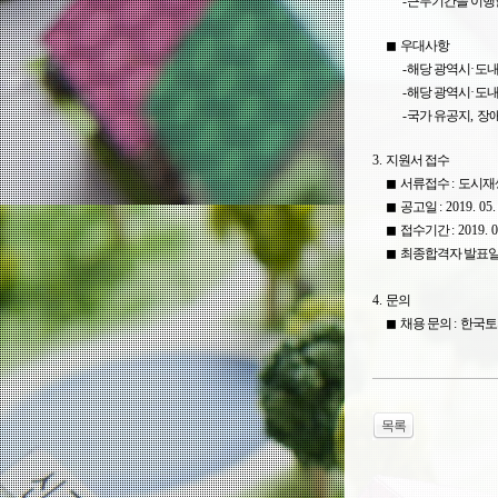
-
근무기간을 이행할
◼
우대사항
-
해당 광역시
·
도내
-
해당 광역시
·
도내
-
국가 유공지
,
장
3.
지원서 접수
◼
서류접수
:
도시재
◼
공고일
: 2019. 05.
◼
접수기간
: 2019. 0
◼
최종합격자 발표
4.
문의
◼
채용 문의
:
한국토
목록