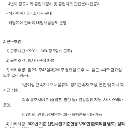
- 4년제 정규대학 졸업예정자 및 졸업자로 관련분야 전공자
- 석사학위 이상 소지자 우대
- 해당자에 한하여 내일채움공제 운영
2. 근무조건
1) 근무시간 : 09:00 ~ 18:00 (주 5일제 근무)
2) 급여조건 : 회사내규에 따름
3) 복리후생 : 월 2회 주4.5일제(2째주 월요일 오후 1시 출근, 4째주 금요일
오후 12시 퇴근),
5년이상 근속자 4주 채움휴직, 장기근속자 포상, 본인 및 자녀 학
자금 지원,
각종 경조사비 지원(결혼, 출산 등), 건강검진 지원, 사내 스낵바
운영,
징검다리 연휴, 단체연차, 회사 숙박콘도 이용가능
4) 기타사항 :
2020년 기준 신입사원 기준연봉 3,200만원(퇴직금 별도), 실적