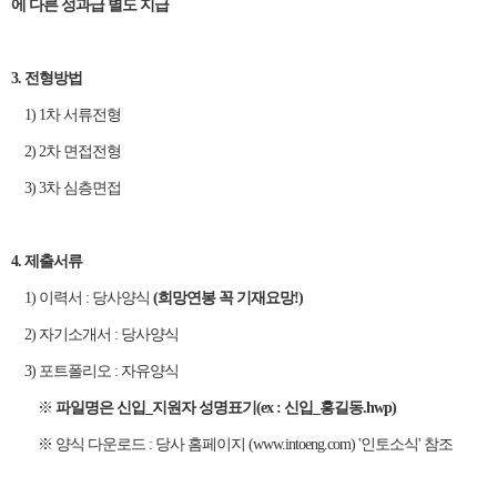
에 다른 성과급 별도 지급
3. 전형방법
1) 1차 서류전형
2) 2차 면접전형
3) 3차 심층면접
4. 제출서류
1) 이력서 : 당사양식
(희망연봉 꼭 기재요망!)
2) 자기소개서 : 당사양식
3) 포트폴리오 : 자유양식
※
파일명은 신입_지원자 성명표기(ex : 신입_홍길동.hwp)
※ 양식 다운로드 : 당사 홈페이지 (www.intoeng.com) '인토소식' 참조