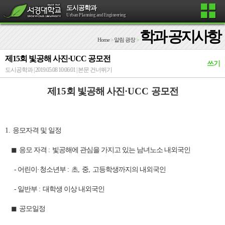
도시공학과
Urban Planning and Engineering
학과 공지사항
Home
>
알림 광장
>
제15회 빛공해 사진·UCC 공모전
쓰기
도시공학과 | 2019.05.08 10:06:01 |
본문 건너뛰기
제
15
회 빛공해 사진
·UCC
공모전
1.
응모자격 및 일정
◼
응모 자격
:
빛공해에 관심을 가지고 있는 남녀노소 내외국인
-
어린이
·
청소년부
:
초
,
중
,
고등학생까지의 내외국인
-
일반부
:
대학생 이상 내외국인
◼
공모
일정