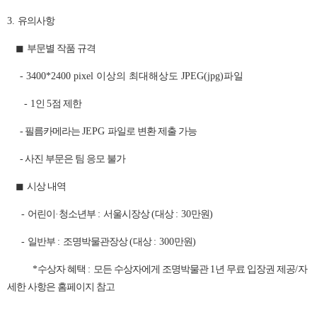
3.
유의사항
◼
부문별 작품 규격
- 3400*2400 pixel
이상의 최대해상도
JPEG(jpg)
파일
- 1
인
5
점 제한
- 필름카메라는
JEPG
파일로 변환 제출 가능
- 사진 부문은 팀 응모 불가
◼
시상 내역
-
어린이
·
청소년부
:
서울시장상
(
대상
: 30
만원
)
-
일반부
:
조명박물관장상
(
대상
: 300
만원
)
*
수상자 혜택
:
모든 수상자에게 조명박물관
1
년 무료 입장권 제공
/
자
세한 사항은 홈페이지 참고