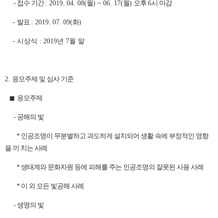
-
접수 기간
: 2019. 04. 08(
월
) ~ 06. 17(
월
)
오후
6
시 마감
-
발표
: 2019. 07. 09(
화
)
-
시상식
: 2019
년
7
월 말
2.
응모주제 및 심사 기준
◼
응모주제
- 공해의 빛
*
인공조명이 무분별하고 과도하게 설치되어 생활 속에 부정적인 영향
을 끼 치는 사례
*
생태계와 문화자원 등에 피해를 주는 인공조명의 잘못된 사용 사례
*
이 외 모든 빛공해 사례
- 생명의 빛