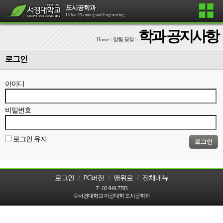
도시공학과
Urban Planning and Engineering
학과 공지사항
Home
>
알림 광장
>
로그인
아이디
비밀번호
로그인 유지
로그인
로그인
/
PC버전
/
맨위로
/
전체메뉴
T :
02-940-7783
© 서경대학교 이공대학 도시공학과